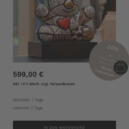
10%
erkaufspreises
des V
gehen an das
aktuelle Förderprojekt
599,00
€
.
inkl. 19 % MwSt.
zzgl. Versandkosten
Abholzeit: 1 Tage
Lieferzeit: 2 Tage
IN DEN WARENKORB