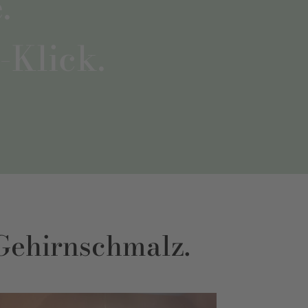
.
-Klick.
 Gehirnschmalz.